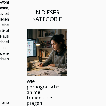
owohl
Thema,
IN DIESER
ivität
KATEGORIE
denen
 eine
tikel
te aus
dabei
uf der
e, wie
ahres
Wie
pornografische
anime
frauenbilder
prägen
eine