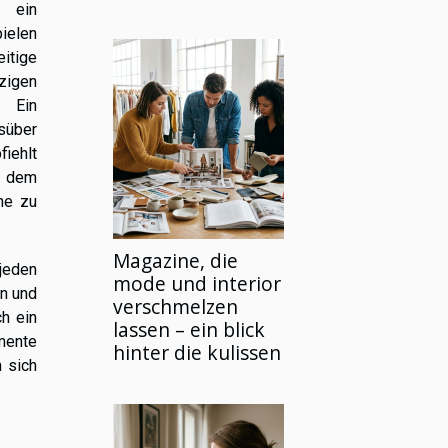
d ein
pielen
itige
zigen
. Ein
gsüber
fiehlt
r dem
he zu
Magazine, die
jeden
mode und interior
n und
verschmelzen
h ein
lassen – ein blick
emente
hinter die kulissen
 sich