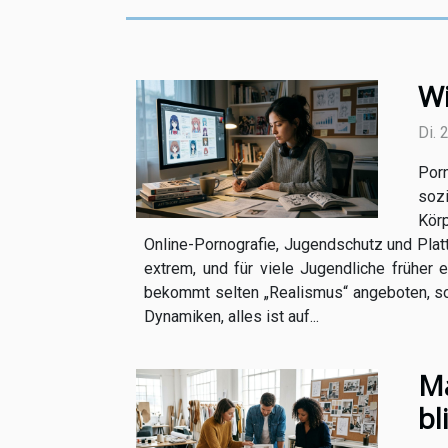
Wi
Di. 
Por
sozi
Körp
Online-Pornografie, Jugendschutz und Plattfo
extrem, und für viele Jugendliche früher
bekommt selten „Realismus“ angeboten, son
Dynamiken, alles ist auf...
Ma
bl