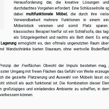
Herausforderung dar, die kreative Lösungen un
durchdachtes Vorgehen erfordert. Eine Schlüsselrolle s
dabei
multifunktionale Möbel
, die durch ihre vielse
Verwendbarkeit mehrere Funktionen in einem ein
Möbelstück vereinen und somit Platz sparen
klassisches Beispiel hierfür ist ein Schlafsofa, das ta
als Sitzgelegenheit und nachts als Bett dient. Es emp
 Lagerung
ermöglicht es, den oftmals ungenutzten Raum übe
nd Wandschränke bieten Stauraum, ohne wertvolle Bodenfläc
 Prinzip der
Freiflächen
. Obwohl der Impuls bestehen mag, 
usster Umgang mit freien Flächen das Gefühl von Weite erzeuge
ch die gezielte Platzierung und Auswahl von Möbeln lässt sic
l stilvoll als auch funktional ist. Die Kombination dieser El
n großzügiges und einladendes Ambiente zu schaffen, in dem
 verbessern können.