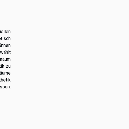
ellen
tisch
können
ewählt
uraum
tik zu
Räume
hetik
assen,