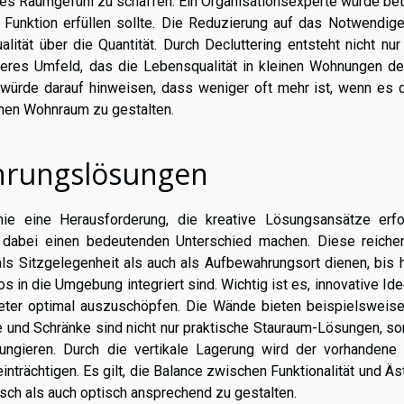
ftiges Raumgefühl zu schaffen. Ein Organisationsexperte würde be
unktion erfüllen sollte. Die Reduzierung auf das Notwendige h
lität über die Quantität. Durch Decluttering entsteht nicht nu
eres Umfeld, das die Lebensqualität in kleinen Wohnungen deu
r würde darauf hinweisen, dass weniger oft mehr ist, wenn es 
schen Wohnraum zu gestalten.
ahrungslösungen
e eine Herausforderung, die kreative Lösungsansätze erfor
 dabei einen bedeutenden Unterschied machen. Diese reiche
ls Sitzgelegenheit als auch als Aufbewahrungsort dienen, bis 
s in die Umgebung integriert sind. Wichtig ist es, innovative Id
eter optimal auszuschöpfen. Die Wände bieten beispielsweise
e und Schränke sind nicht nur praktische Stauraum-Lösungen, s
ungieren. Durch die vertikale Lagerung wird der vorhandene 
nträchtigen. Es gilt, die Balance zwischen Funktionalität und Äs
sch als auch optisch ansprechend zu gestalten.