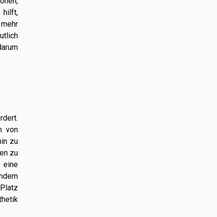
tonen,
ilft,
r mehr
tlich
darum
dert.
n von
hin zu
een zu
 eine
ondern
Platz
thetik