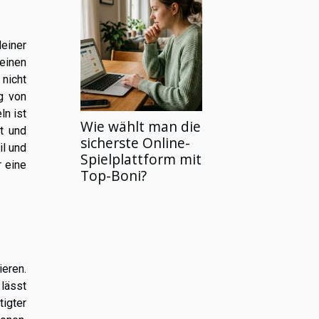
einer
einen
 nicht
g von
ln ist
Wie wählt man die
t und
sicherste Online-
il und
Spielplattform mit
 eine
Top-Boni?
eren.
 lässt
tigter