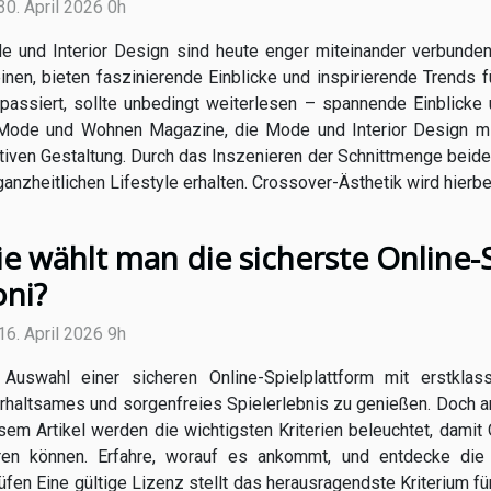
30. April 2026 0h
e und Interior Design sind heute enger miteinander verbunden
inen, bieten faszinierende Einblicke und inspirierende Trends f
 passiert, sollte unbedingt weiterlesen – spannende Einblicke
Mode und Wohnen Magazine, die Mode und Interior Design mit
ativen Gestaltung. Durch das Inszenieren der Schnittmenge beide
anzheitlichen Lifestyle erhalten. Crossover-Ästhetik wird hierbei
e wählt man die sicherste Online-
ni?
16. April 2026 9h
 Auswahl einer sicheren Online-Spielplattform mit erstkla
rhaltsames und sorgenfreies Spielerlebnis zu genießen. Doch ang
esem Artikel werden die wichtigsten Kriterien beleuchtet, damit
ren können. Erfahre, worauf es ankommt, und entdecke die 
fen Eine gültige Lizenz stellt das herausragendste Kriterium für