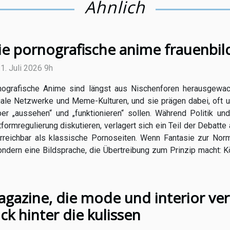
Ähnlich
e pornografische anime frauenbil
21. Juli 2026 9h
nografische Anime sind längst aus Nischenforen herausgewachs
ale Netzwerke und Meme-Kulturen, und sie prägen dabei, oft u
er „aussehen“ und „funktionieren“ sollen. Während Politik u
rmregulierung diskutieren, verlagert sich ein Teil der Debatte au
 erreichbar als klassische Pornoseiten. Wenn Fantasie zur No
dern eine Bildsprache, die Übertreibung zum Prinzip macht: Kö
gazine, die mode und interior ver
ick hinter die kulissen