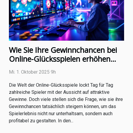
Wie Sie Ihre Gewinnchancen bei
Online-Glücksspielen erhöhen
können
Mi. 1. Oktober 2025 9h
Die Welt der Online-Glücksspiele lockt Tag für Tag
zahlreiche Spieler mit der Aussicht auf attraktive
Gewinne. Doch viele stellen sich die Frage, wie sie ihre
Gewinnchancen tatsächlich steigern können, um das
Spielerlebnis nicht nur unterhaltsam, sondern auch
profitabel zu gestalten. In den...