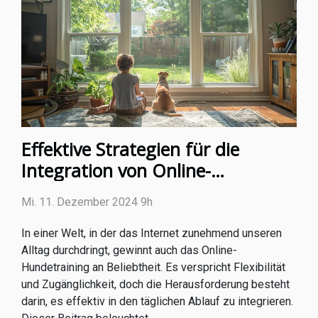
Effektive Strategien für die
Integration von Online-
Hundetraining im Alltag
Mi. 11. Dezember 2024 9h
In einer Welt, in der das Internet zunehmend unseren
Alltag durchdringt, gewinnt auch das Online-
Hundetraining an Beliebtheit. Es verspricht Flexibilität
und Zugänglichkeit, doch die Herausforderung besteht
darin, es effektiv in den täglichen Ablauf zu integrieren.