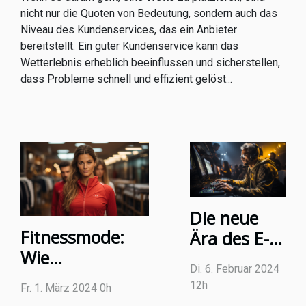
nicht nur die Quoten von Bedeutung, sondern auch das
Niveau des Kundenservices, das ein Anbieter
bereitstellt. Ein guter Kundenservice kann das
Wetterlebnis erheblich beeinflussen und sicherstellen,
dass Probleme schnell und effizient gelöst...
Die neue
Fitnessmode:
Ära des E-
Wie
Sports:
Di. 6. Februar 2024
Sportbekleidung
Liga, Stars
12h
Fr. 1. März 2024 0h
die Leistung
und