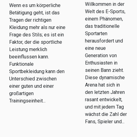
beeinflusst
Investoren
Willkommen in der
Wenn es um körperliche
Welt des E-Sports,
Betätigung geht, ist das
einem Phänomen,
Tragen der richtigen
das traditionelle
Kleidung mehr als nur eine
Sportarten
Frage des Stils; es ist ein
herausfordert und
Faktor, der die sportliche
eine neue
Leistung merklich
Generation von
beeinflussen kann.
Enthusiasten in
Funktionale
seinen Bann zieht.
Sportbekleidung kann den
Diese dynamische
Unterschied zwischen
Arena hat sich in
einer guten und einer
den letzten Jahren
großartigen
rasant entwickelt,
Trainingseinheit...
und mit jedem Tag
wächst die Zahl der
Fans, Spieler und...