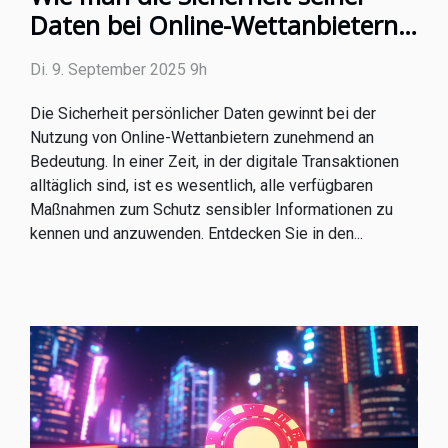
Daten bei Online-Wettanbietern
gewährleistet?
Di. 9. September 2025 9h
Die Sicherheit persönlicher Daten gewinnt bei der
Nutzung von Online-Wettanbietern zunehmend an
Bedeutung. In einer Zeit, in der digitale Transaktionen
alltäglich sind, ist es wesentlich, alle verfügbaren
Maßnahmen zum Schutz sensibler Informationen zu
kennen und anzuwenden. Entdecken Sie in den...