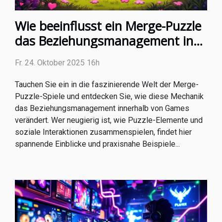
Wie beeinflusst ein Merge-Puzzle
das Beziehungsmanagement in
Spielen?
Fr. 24. Oktober 2025 16h
Tauchen Sie ein in die faszinierende Welt der Merge-
Puzzle-Spiele und entdecken Sie, wie diese Mechanik
das Beziehungsmanagement innerhalb von Games
verändert. Wer neugierig ist, wie Puzzle-Elemente und
soziale Interaktionen zusammenspielen, findet hier
spannende Einblicke und praxisnahe Beispiele...