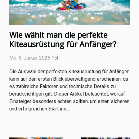
Wie wählt man die perfekte
Kiteausrüstung für Anfänger?
Mo. 5. Januar 2026 15h
Die Auswahl der perfekten Kiteausrüstung für Anfänger
kann auf den ersten Blick überwältigend erscheinen, da
es zahlreiche Faktoren und technische Details zu
berücksichtigen gilt. Dieser Artikel beleuchtet, worauf
Einsteiger besonders achten sollten, um einen sicheren
und erfolgreichen Start ins...