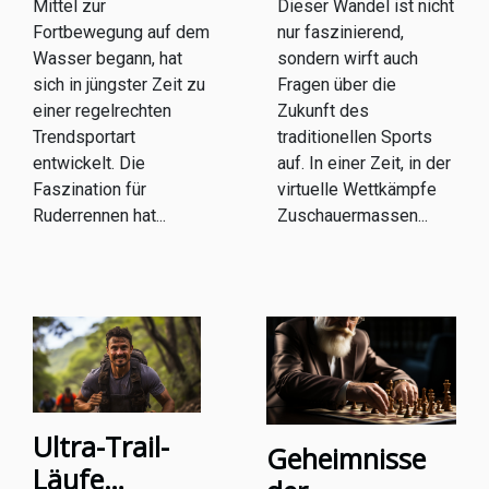
Dieser Wandel ist nicht
Mittel zur
nur faszinierend,
Fortbewegung auf dem
sondern wirft auch
Wasser begann, hat
Fragen über die
sich in jüngster Zeit zu
Zukunft des
einer regelrechten
traditionellen Sports
Trendsportart
auf. In einer Zeit, in der
entwickelt. Die
virtuelle Wettkämpfe
Faszination für
Zuschauermassen...
Ruderrennen hat...
Ultra-Trail-
Geheimnisse
Läufe