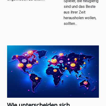
Spieler, die neugierig
sind und das Beste
aus ihrer Zeit
herausholen wollen,
sollten...
Wie unterscheiden sich