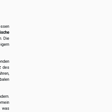
essen
ische
n. Die
igern
enden
z
des
hren,
balen
dern.
emein
, was