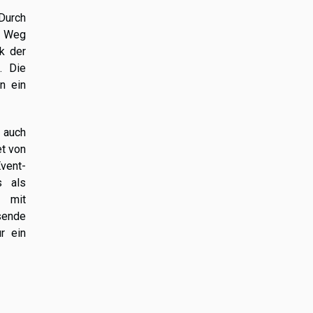
Durch
n Weg
k der
. Die
n ein
 auch
et von
Event-
s als
s mit
sende
r ein