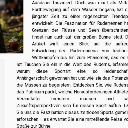
Ausdauer fasziniert. Doch was einst als Mitte
Fortbewegung auf dem Wasser begann, hat si
jüngster Zeit zu einer regelrechten Trendspo
entwickelt. Die Faszination für Ruderrennen h
Grenzen der Flüsse und Seen überschritte
findet nun auch auf der großen Bühne statt. D
Artikel wirft einen Blick auf die aufre
Entwicklung des Ruderrennens, von tradition
Wettkämpfen bis hin zum Phänomen, das es 
ist. Tauchen Sie ein in die Welt des Ruderns, erfahre
warum diese Sportart eine so leidenschaftl
Anhängerschaft gewonnen hat und wie sie das Potenzia
die Massen zu begeistern. Entdecken Sie, wie Ruderr
das Publikum packt, welche Herausforderungen Athlete
Veranstalter meistern müssen und we
Zukunftsperspektiven sich für diesen Sport auftun. L
Sie uns die Faszination dieses zeitlosen Sports geme
erforschen – es erwartet Sie eine mitreißende Reise v
Straße zur Bühne.