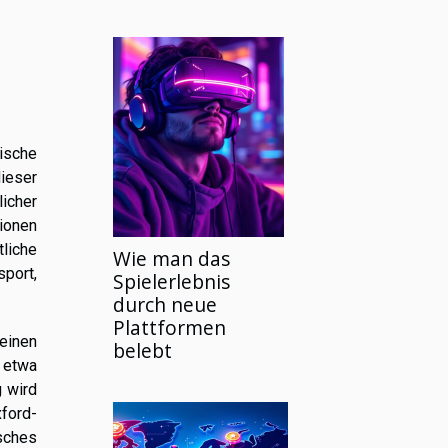
ische
ieser
icher
tionen
tliche
Wie man das
sport,
Spielerlebnis
durch neue
Plattformen
einen
belebt
e etwa
g wird
ford-
sches