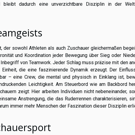
 bleibt dadurch eine unverzichtbare Disziplin in der Wel
Teamgeists
, der sowohl Athleten als auch Zuschauer gleichermaßen begeis
ronität und Koordination jeder Bewegung über Sieg oder Niede
Inbegriff von Teamwork. Jeder Schlag muss präzise mit den an
Einheit, die eine faszinierende Dynamik erzeugt. Der Einflus
ar – eine Crew, die mental und physisch in Einklang ist, bewä
indruckenden Leichtigkeit. Am Steuerbord wie am Backbord her
auern zeigt: Hier arbeiten Individuen nicht nebeneinander, so
nsame Anstrengung, die das Ruderrennen charakterisieren, sin
rum immer mehr Menschen der Faszination dieser Disziplin erli
chauersport