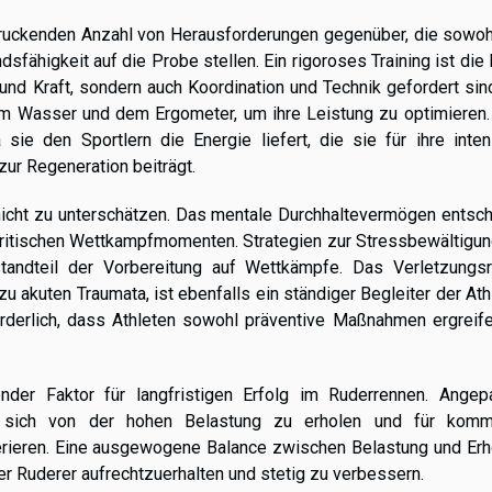
ruckenden Anzahl von Herausforderungen gegenüber, die sowohl
sfähigkeit auf die Probe stellen. Ein rigoroses Training ist die
und Kraft, sondern auch Koordination und Technik gefordert sin
em Wasser und dem Ergometer, um ihre Leistung zu optimieren.
 sie den Sportlern die Energie liefert, die sie für ihre inte
zur Regeneration beiträgt.
 nicht zu unterschätzen. Das mentale Durchhaltevermögen entsc
 kritischen Wettkampfmomenten. Strategien zur Stressbewältigu
tandteil der Vorbereitung auf Wettkämpfe. Das Verletzungsri
 akuten Traumata, ist ebenfalls ein ständiger Begleiter der Ath
rderlich, dass Athleten sowohl präventive Maßnahmen ergreife
ender Faktor für langfristigen Erfolg im Ruderrennen. Angep
 sich von der hohen Belastung zu erholen und für kom
erieren. Eine ausgewogene Balance zwischen Belastung und Erh
er Ruderer aufrechtzuerhalten und stetig zu verbessern.