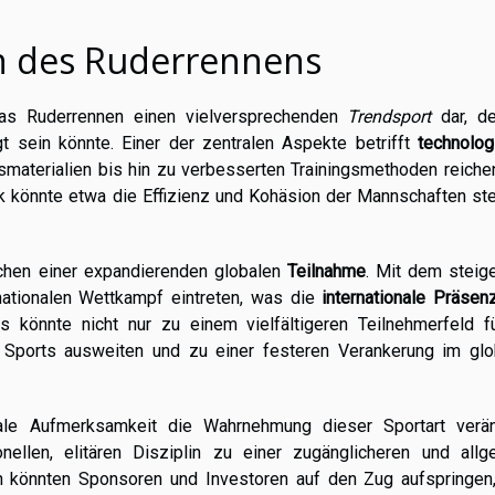
n des Ruderrennens
 das Ruderrennen einen vielversprechenden
Trendsport
dar, d
t sein könnte. Einer der zentralen Aspekte betrifft
technolog
tsmaterialien bis hin zu verbesserten Trainingsmethoden reiche
 könnte etwa die Effizienz und Kohäsion der Mannschaften ste
chen einer expandierenden globalen
Teilnahme
. Mit dem steig
nationalen Wettkampf eintreten, was die
internationale Präsen
 könnte nicht nur zu einem vielfältigeren Teilnehmerfeld fü
s Sports ausweiten und zu einer festeren Verankerung im glo
ale Aufmerksamkeit die Wahrnehmung dieser Sportart verän
nellen, elitären Disziplin zu einer zugänglicheren und allg
en könnten Sponsoren und Investoren auf den Zug aufspringen