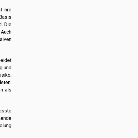
 ihre
 Basis
d. Die
 Auch
nsiven
heidet
ng und
siko,
leten.
n als
asste
mende
olung