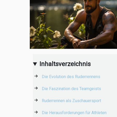
Inhaltsverzeichnis
Die Evolution des Ruderrennens
Die Faszination des Teamgeists
Ruderrennen als Zuschauersport
Die Herausforderungen für Athleten