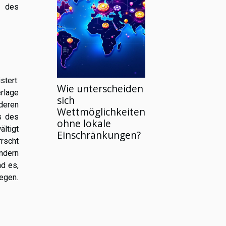
t des
tert:
Wie unterscheiden
rlage
sich
deren
Wettmöglichkeiten
s des
ohne lokale
ltigt
Einschränkungen?
rscht
ndern
d es,
egen.