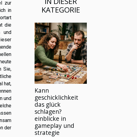
IN DIESER
l zur
KATEGORIE
ch in
rtart
at die
n und
ieser
gende
ellen
heute
n Sie,
iche
l hat,
Kann
ennen
geschicklichkeit
n und
das glück
lche
schlagen?
assen
einblicke in
insam
gameplay und
on der
strategie