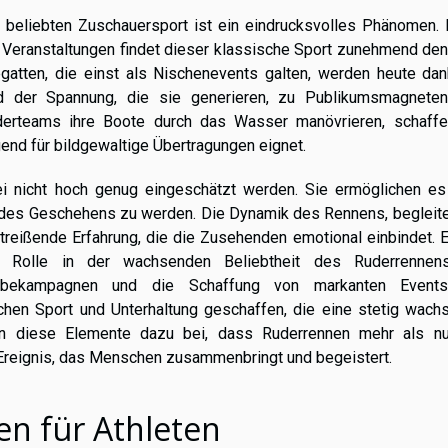
 beliebten Zuschauersport ist ein eindrucksvolles Phänomen. 
 Veranstaltungen findet dieser klassische Sport zunehmend de
gatten, die einst als Nischenevents galten, werden heute dan
und der Spannung, die sie generieren, zu Publikumsmagneten
uderteams ihre Boote durch das Wasser manövrieren, schaffe
end für bildgewaltige Übertragungen eignet.
ei nicht hoch genug eingeschätzt werden. Sie ermöglichen es
eil des Geschehens zu werden. Die Dynamik des Rennens, begleit
treißende Erfahrung, die die Zusehenden emotional einbindet. 
de Rolle in der wachsenden Beliebtheit des Ruderrennen
Werbekampagnen und die Schaffung von markanten Event
chen Sport und Unterhaltung geschaffen, die eine stetig wach
n diese Elemente dazu bei, dass Ruderrennen mehr als nu
 Ereignis, das Menschen zusammenbringt und begeistert.
n für Athleten