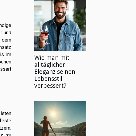
ndige
or und
t dem
ensatz
is im
Wie man mit
sonen
alltäglicher
ssert
Eleganz seinen
Lebensstil
verbessert?
bieten
feste
zern,
tz zu