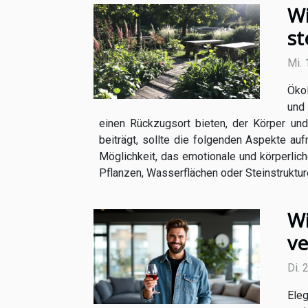
Wi
st
Mi.
Ökol
und 
einen Rückzugsort bieten, der Körper un
beiträgt, sollte die folgenden Aspekte au
Möglichkeit, das emotionale und körperlich
Pflanzen, Wasserflächen oder Steinstrukture
Wi
ve
Di. 
Ele