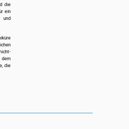
d die
ür ein
t und
niküre
ichen
icht-
f dem
e, die