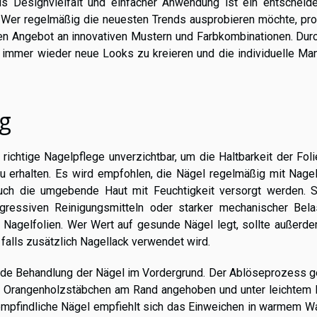
s Designvielfalt und einfacher Anwendung ist ein entscheid
. Wer regelmäßig die neuesten Trends ausprobieren möchte, prof
den Angebot an innovativen Mustern und Farbkombinationen. Dur
je, immer wieder neue Looks zu kreieren und die individuelle Ma
g
richtige Nagelpflege unverzichtbar, um die Haltbarkeit der Fol
zu erhalten. Es wird empfohlen, die Nägel regelmäßig mit Nage
uch die umgebende Haut mit Feuchtigkeit versorgt werden. S
ressiven Reinigungsmitteln oder starker mechanischer Bela
r Nagelfolien. Wer Wert auf gesunde Nägel legt, sollte außerd
 falls zusätzlich Nagellack verwendet wird.
nde Behandlung der Nägel im Vordergrund. Der Ablöseprozess ge
em Orangenholzstäbchen am Rand angehoben und unter leichtem 
mpfindliche Nägel empfiehlt sich das Einweichen in warmem W