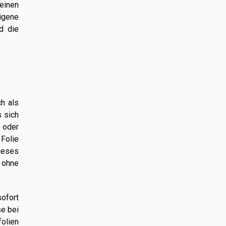
einen
igene
d die
ch als
s sich
 oder
Folie
ieses
 ohne
sofort
se bei
olien