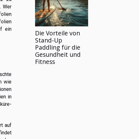
t. Wer
olien
folien
f ein
Die Vorteile von
Stand-Up
Paddling für die
Gesundheit und
Fitness
nschte
n wie
tionen
ien in
küre-
t auf
findet