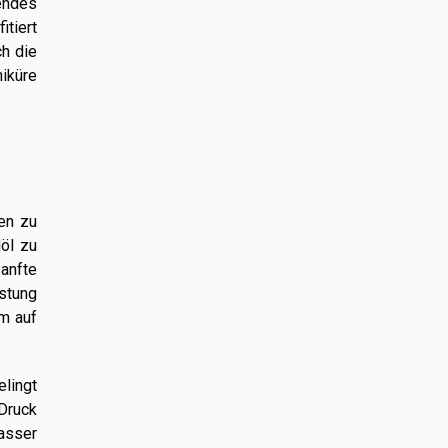
endes
itiert
ch die
niküre
ien zu
löl zu
anfte
stung
em auf
lingt
Druck
asser