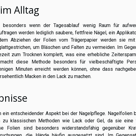
im Alltag
re, besonders wenn der Tagesablauf wenig Raum für aufwe
uftragen werden lediglich saubere, fettfreie Nägel, ein Applikat
h dem Abziehen der Folien vom Trägerpapier werden sie mi
 glattgestrichen, um Bläschen und Falten zu vermeiden. Im Geg
ezeit zum Trocknen komplett, was eine erhebliche Zeitersparn
 macht diese Methode besonders für vielbeschäftigte Per
enigen Minuten erreicht werden können, ohne dass nachgebe
ersehentlich Macken in den Lack zu machen.
bnisse
n ein entscheidender Aspekt bei der Nagelpflege. Nagelfolien 
ch zu klassischen Methoden wie Lack oder Gel, da sie eine 
se Folien sind besonders widerstandsfähig gegenüber Krat
spruchungen, die Hände häufig ausgesetzt sind. Im Gegensa